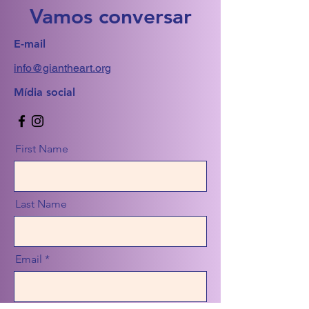
Vamos conversar
E-mail
info@giantheart.org
Mídia social
First Name
Last Name
Email